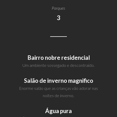
Parques
3
Bairro nobre residencial
Um ambiente sossegado e descontraído.
Salão de inverno magnifico
Enorme salão que as crianças vão adorar nas
noites de inverno.
Água pura