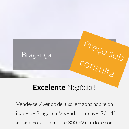
P
r
e
ç
o
s
o
b
o
n
s
u
l
t
Bragança
c
a
Excelente
Negócio !
Vende-se vivenda de luxo, em zona nobre da
cidade de Bragança. Vivenda com cave, R/c , 1º
andar e Sotão, com + de 300 m2 num lote com