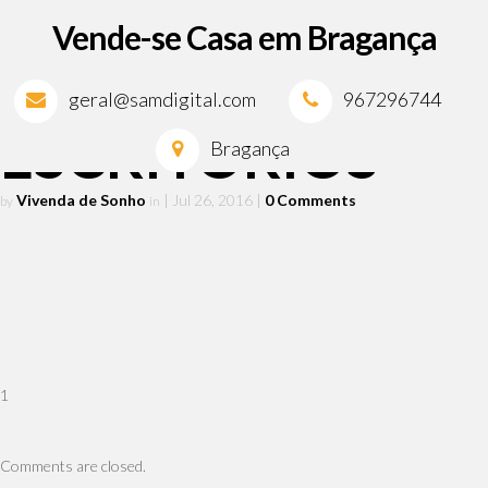
Vende-se Casa em Bragança
geral@samdigital.com
967296744
ESCRITÓRIOS
Bragança
Vivenda de Sonho
| Jul 26, 2016
|
0 Comments
by
in
1
Comments are closed.