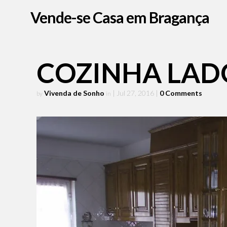
Vende-se Casa em Bragança
COZINHA LAD
Vivenda de Sonho
| Jul 27, 2016
|
0 Comments
by
in