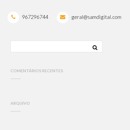
967296744
geral@samdigital.com
COMENT
ÁRIOS RECENTES
ARQUIVO