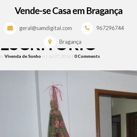
Vende-se Casa em Bragança
geral@samdigital.com
967296744
ESCRITÓRIO
Bragança
Vivenda de Sonho
| Jul 27, 2016
|
0 Comments
by
in