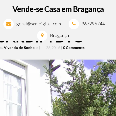
Vende-se Casa em Bragança
geral@samdigital.com
967296744
JARDIM DTO
Bragança
Vivenda de Sonho
| Jul 26, 2016
|
0 Comments
by
in