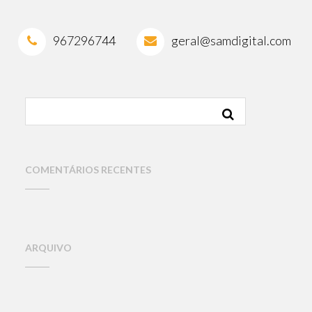
967296744
geral@samdigital.com
COMENT
ÁRIOS RECENTES
ARQUIVO