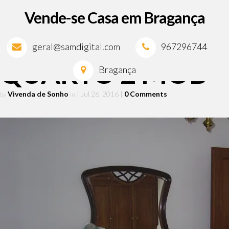
Vende-se Casa em Bragança
geral@samdigital.com
967296744
QUARTO 2 MOB
Bragança
Vivenda de Sonho
| Jul 26, 2016
|
0 Comments
by
in