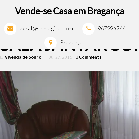
Vende-se Casa em Bragança
geral@samdigital.com
967296744
SALA JANTAR SOF
Bragança
Vivenda de Sonho
| Jul 27, 2016
|
0 Comments
by
in